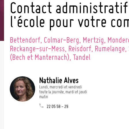
tion 2026
Contact administratif
nd Orchestra
l'école pour votre c
outh Wind
 de Musique
ns /
Bettendorf, Colmar-Berg, Mertzig, Monder
Reckange-sur-Mess, Reisdorf, Rumelange,
 vun de
(Bech et Manternach), Tandel
Nathalie Alves
Lundi, mercredi et vendredi
toute la journée, mardi et jeudi
matin
22 05 58 - 29