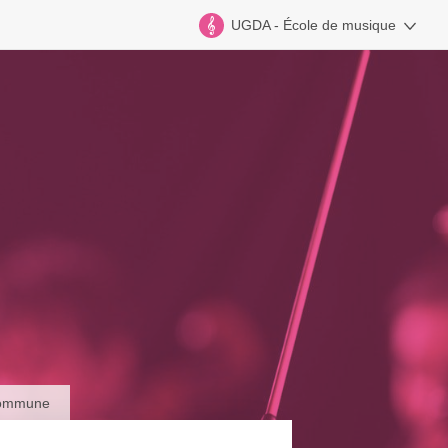
UGDA - École de musique
 commune