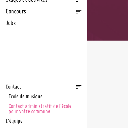
European Competi
Congés scolaires
National Youth Wi
Concours
Aide étatique
European Union Y
Jobs
Orchestra
Charte de l'École
de l'UGDA
Échanges europée
internationaux
Projet: "Olympiad
Tutebattien"
Contact
Ecole de musique
Contact administratif de l'école
pour votre commune
L'équipe