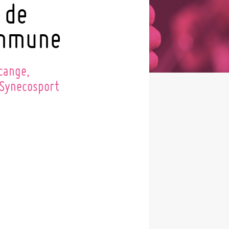
 de
ommune
cange,
 Synecosport