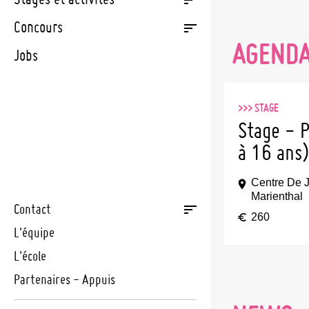
European Competi
Congés scolaires
National Youth Wi
Concours
Aide étatique
European Union Y
AGEND
Jobs
Orchestra
Charte de l'École
de l'UGDA
Échanges europée
internationaux
>>>
STAGE
Projet: "Olympiad
Stage - P
Tutebattien"
à 16 ans)
Centre De 
Marienthal
Contact
260
Ecole de musique
L'équipe
Contact administratif de l'école
L'école
pour votre commune
Partenaires - Appuis