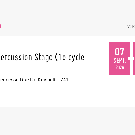
tion 2026
nd Orchestra
outh Wind
A
VOIR
 de Musique
ns /
07
 vun de
ercussion Stage (1e cycle
SEPT.
2026
Jeunesse Rue De Keispelt L-7411